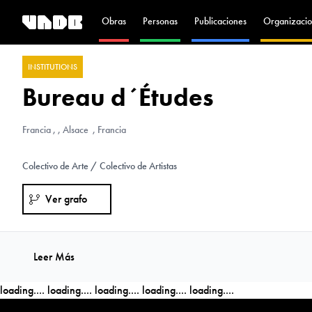
Obras
Personas
Publicaciones
Organizacio
INSTITUTIONS
Bureau d´Études
Francia
, , Alsace , Francia
Colectivo de Arte / Colectivo de Artistas
Ver grafo
Leer Más
loading....
loading....
loading....
loading....
loading....