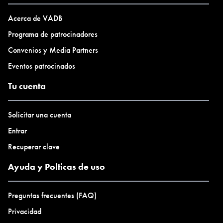
Inglés
Duración de la residencia:
Acerca de VADB
Meses: 1
Programa de patrocinadores
Meses: 2
Convenios y Media Partners
Número de estudios:
Eventos patrocinados
5
Número de artistas en residencia al mismo tiempo:
Tu cuenta
N / A
Tipo de alojamiento:
Solicitar una cuenta
Habitación privada
Entrar
Habitación compartida
Recuperar clave
Ayuda y Polticas de uso
Preguntas frecuentes (FAQ)
Privacidad