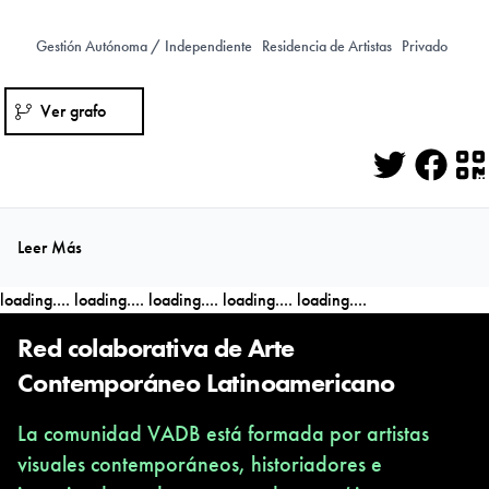
Gestión Autónoma / Independiente
Residencia de Artistas
Privado
Ver grafo
Twitter
Face
Q
Leer Más
loading....
loading....
loading....
loading....
loading....
Red colaborativa de Arte
Contemporáneo Latinoamericano
La comunidad VADB está formada por artistas
visuales contemporáneos, historiadores e