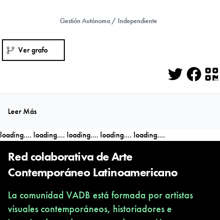
Gestión Autónoma / Independiente
Ver grafo
Twitter
Face
Q
Leer Más
loading....
loading....
loading....
loading....
loading....
Red colaborativa de Arte
Contemporáneo Latinoamericano
La comunidad VADB está formada por artistas
visuales contemporáneos, historiadores e