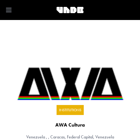
Open main menu
INSTITUTIONS
AWA Cultura
Venezuela
, , Caracas, Federal Capital, Venezuela