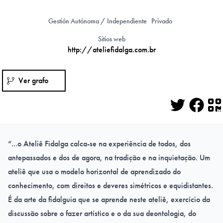
Gestión Autónoma / Independiente
Privado
Sitios web
http://ateliefidalga.com.br
Ver grafo
Twitter
Face
Q
“...o Ateliê Fidalga calca-se na experiência de todos, dos
antepassados e dos de agora, na tradição e na inquietação. Um
ateliê que usa o modelo horizontal de aprendizado do
conhecimento, com direitos e deveres simétricos e equidistantes.
É da arte da fidalguia que se aprende neste ateliê, exercício da
discussão sobre o fazer artístico e o da sua deontologia, do