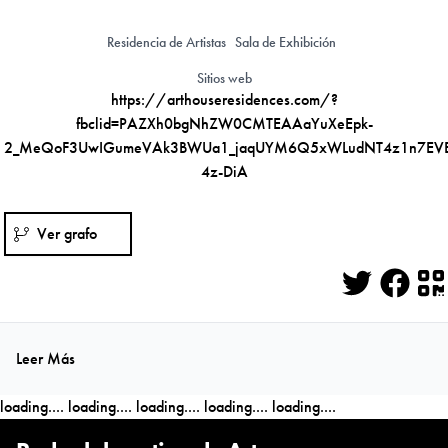
Residencia de Artistas
Sala de Exhibición
Sitios web
https://arthouseresidences.com/?
fbclid=PAZXh0bgNhZW0CMTEAAaYuXeEpk-
2_MeQoF3UwIGumeVAk3BWUa1_jaqUYM6Q5xWLudNT4z1n7EVE
4z-DiA
Ver grafo
Twitter
Face
Q
Leer Más
loading....
loading....
loading....
loading....
loading....