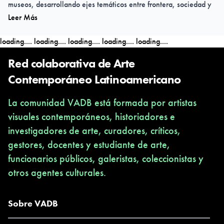
museos, desarrollando ejes temáticos entre frontera, sociedad y
Leer Más
territorio. Arte Bajo Cero busca integrar el arte con otras
disciplinas, promoviendo la asociación para ejecutar proyectos
loading....
loading....
loading....
loading....
loading....
de forma transversal. En su proceso han colaborado
profesionales de diversas áreas, recibiendo también importantes
Red colaborativa de Arte
apoyos y reconocimientos de organismos en Argentina, Bolivia,
Contemporáneo Latinoamericano
Chile y Uruguay.
La comunidad VADB está formada por artistas
visuales contemporáneos, historiadores e
investigadores de arte, curadores, críticos,
gestores, docentes y estudiante de arte,
funcionarios públicos, galeristas, coleccionistas y
otros agentes culturales.
Sobre VADB