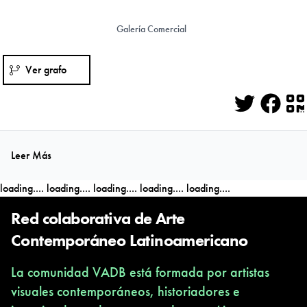
Galería Comercial
Ver grafo
Twitter
Face
Q
Leer Más
loading....
loading....
loading....
loading....
loading....
Red colaborativa de Arte
Contemporáneo Latinoamericano
La comunidad VADB está formada por artistas
visuales contemporáneos, historiadores e