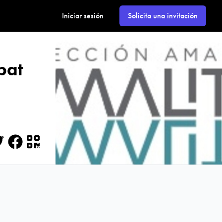
Iniciar sesión
Solicita una invitación
bat
itter
Facebook
QR