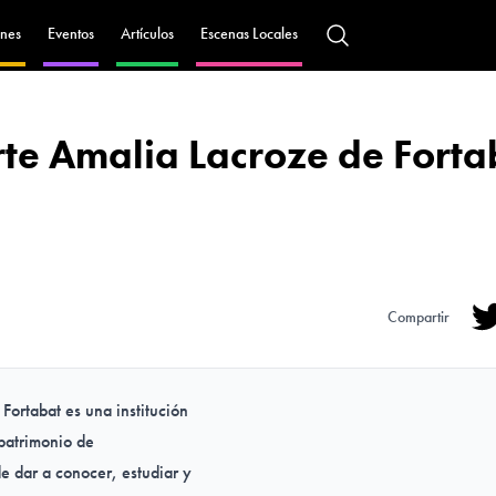
nes
Eventos
Artículos
Escenas Locales
te Amalia Lacroze de Forta
Compartir
Tw
ortabat es una institución
 patrimonio de
 dar a conocer, estudiar y