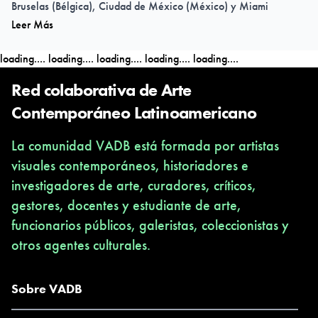
Bruselas (Bélgica), Ciudad de México (México) y Miami
Leer Más
(EE.UU.) en 2018, AGUAS abre un espacio expositivo en
Barcelona en 2023 con la exposición inaugural titulada 'La
loading....
loading....
loading....
loading....
loading....
ciudad en la que crecí era de piedra pero la hicieron sobre lodo'.
Con los proyectos expositivos y seminarios que iniciaremos en
Red colaborativa de Arte
los próximos años, buscaremos fortalecer, entre otras líneas de
Contemporáneo Latinoamericano
investigación, la idea de desapropiación y su potencial creativo
La comunidad VADB está formada por artistas
en la lucha contra el extractivismo en la creación artística.
visuales contemporáneos, historiadores e
investigadores de arte, curadores, críticos,
gestores, docentes y estudiante de arte,
funcionarios públicos, galeristas, coleccionistas y
otros agentes culturales.
Sobre VADB