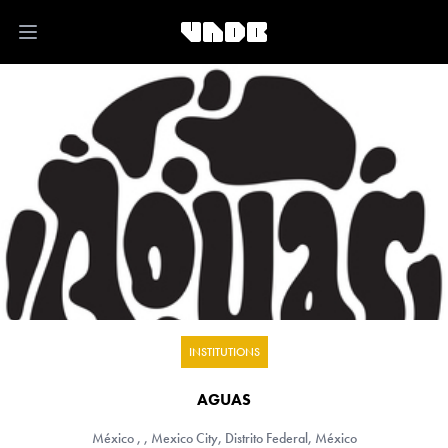
Open main menu
INSTITUTIONS
AGUAS
México
, , Mexico City, Distrito Federal, México