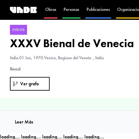
Obras
Personas
Publicaciones
Organizacio
EVENTS
XXXV Bienal de Venecia
Italia
01 Jun, 1970 Venice, Regione del Veneto , Italia
Bienal
Ver grafo
Leer Más
loading....
loading....
loading....
loading....
loading....