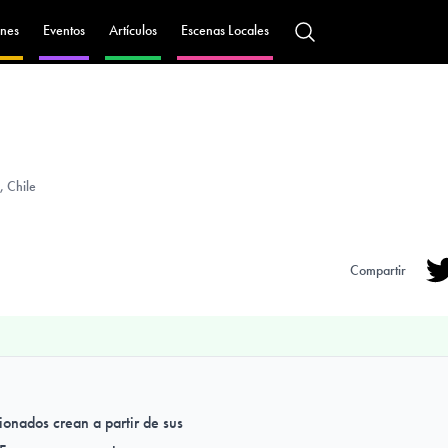
nes
Eventos
Artículos
Escenas Locales
 Chile
Compartir
Tw
cionados crean a partir de sus