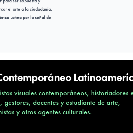
DF para ser expuesta y
rcar el arte a la ciudadanía,
rica Latina por la señal de
oble del artista Arturo
mo Arturo Duclos, Rodrigo
 Pablo Carreño Grendi,
j, Domingo Sánchez Blanco,
 Contemporáneo Latinoameri
stas visuales contemporáneos, historiadores 
s, gestores, docentes y estudiante de arte,
nistas y otros agentes culturales.