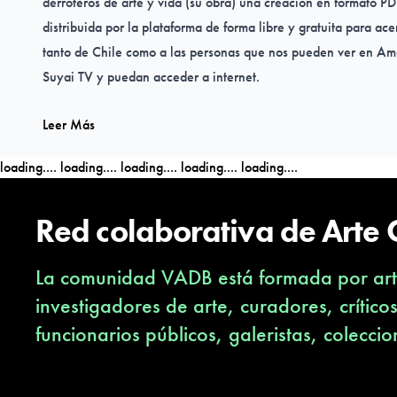
derroteros de arte y vida (su obra) una creación en formato P
distribuida por la plataforma de forma libre y gratuita para ace
tanto de Chile como a las personas que nos pueden ver en Amé
Suyai TV y puedan acceder a internet.
Leer Más
Durante el mes de marzo se lanzó la galería con una muestra d
Cariceo y en los próximos meses estarán presentes artistas co
loading....
loading....
loading....
loading....
loading....
Cociña, Roberto Farriol, Ricardo Villaroel, Christian Carrillo,
Constanza Vergara, Jorge Gaete, Michelle Piaggio, Caro Blo
Red colaborativa de Arte
José Ramón Alcalá entre otros.
La comunidad VADB está formada por arti
investigadores de arte, curadores, crítico
Ficha técnica.
funcionarios públicos, galeristas, coleccio
Exposición:
Territorio
Artista:
Christian Carrillo Caceres.