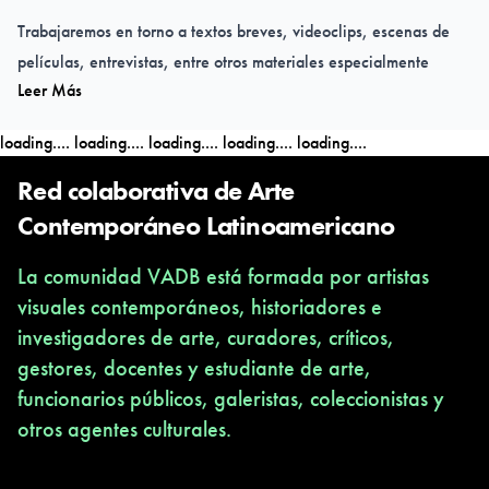
Trabajaremos en torno a textos breves, videoclips, escenas de
películas, entrevistas, entre otros materiales especialmente
Leer Más
seleccionados, con un fuerte acento en Latinoamérica.
En 7 sesiones virtuales ampliaremos nuestra mirada en torno a la
loading....
loading....
loading....
loading....
loading....
performance, entendiéndola de mejor manera y además
contemplando cómo el entorno cultural, incluyendo la cultura
Red colaborativa de Arte
pop, la entiende y la usa.
Contemporáneo Latinoamericano
Empezamos el 15 de marzo. ¡Reserva tu cupo! Consultas por
La comunidad VADB está formada por artistas
interno.
visuales contemporáneos, historiadores e
investigadores de arte, curadores, críticos,
---
gestores, docentes y estudiante de arte,
Fecha de inicio:
15 de marzo
funcionarios públicos, galeristas, coleccionistas y
otros agentes culturales.
17.30 a 19.00 PM (Centroamérica) por medio de Google
Classroom.