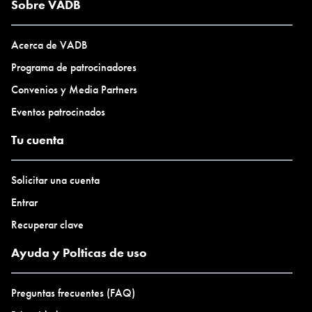
Se aceptan personas de cualquier territorio. Pregúntanos por tu
Sobre VADB
equivalencia horaria.
Acerca de VADB
Valor:
US$ 30
Programa de patrocinadores
Q. 240
Convenios y Media Partners
$ 25.000 (Pesos Chilenos)
Eventos patrocinados
Formas de pago: transferencia bancaria, PayPal, entre otras.
Cupo máximo de 10 personas.
Tu cuenta
Sólo mayores de 18 años.
Solicitar una cuenta
Entrar
Recuperar clave
Ayuda y Polticas de uso
Preguntas frecuentes (FAQ)