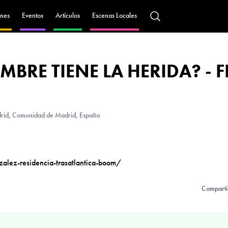
nes
Eventos
Artículos
Escenas Locales
BRE TIENE LA HERIDA? - F
id, Comunidad de Madrid, España
lez-residencia-trasatlantica-boom/
Comparti