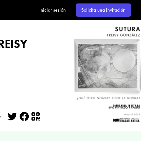
Iniciar sesión
Solicita una invitación
REISY
r
Twitter
Facebook
QR