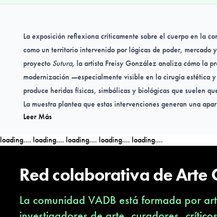
La exposición reflexiona críticamente sobre el cuerpo en la 
como un territorio intervenido por lógicas de poder, mercado y
proyecto
Sutura
, la artista
Freisy González
analiza cómo la pr
modernización —especialmente visible en la cirugía estética 
produce heridas físicas, simbólicas y biológicas que suelen q
La muestra plantea que estas intervenciones generan una apar
Leer Más
pero a costa de una pérdida de vitalidad. La cicatriz y la próte
de reparación para convertirse en marcas de pertenencia a un
loading....
loading....
loading....
loading....
loading....
qué cuerpos son visibles, deseables o válidos. Incluso cuando 
resultado puede ser enfermedad, vulnerabilidad o daño sistém
Red colaborativa de Arte
condición del cuerpo como mercancía.
Finalmente, la exposición se propone como un espacio de den
La comunidad VADB está formada por arti
testimonios reales, invitando al espectador a mirar, pensar y ac
“herida” ya no es solo individual ni corporal: es cultural, polí
investigadores de arte, curadores, crítico