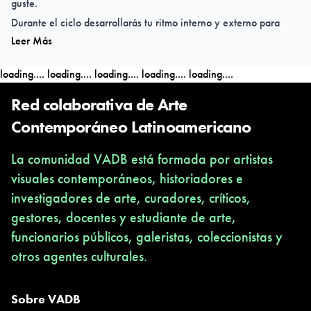
guste.
Durante el ciclo desarrollarás tu ritmo interno y externo para
Leer Más
aprender de tu propiocepción e intercepción; trabajaremos
fuerza integral; elasticidad y movilidad, nuestra salud postural y
loading....
loading....
loading....
loading....
loading....
el manejo de nuestra propia fascia.
Red colaborativa de Arte
Seamos Naturaleza y reconozcamos nuestros soportes, su
Contemporáneo Latinoamericano
organización natural y las direcciones de fuerza y flexión que
La comunidad VADB está formada por artistas
forma la unidad cuerpo-mente.
visuales contemporáneos, historiadores e
Ven a explorar sin límite, dogma o estilo el movimiento sutil,
investigadores de arte, curadores, críticos,
dinámico y explosivo a través de la danza, las artes marciales,
gestores, docentes y estudiante de arte,
la animalidad, los deportes, el contacto improvisación y toda
funcionarios públicos, galeristas, coleccionistas y
expresión que nos sirva para crecer en movimiento.
otros agentes culturales.
Revive el juego como mecanismo de aprendizaje y propulsor de
tu percepción e inteligencia, dejando atrás las dinámicas del
esfuerzo mecánico de la exigencia por la exigencia.
Sobre VADB