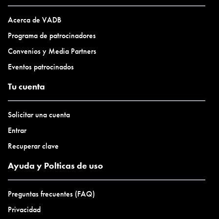
La práctica es abierta a toda las personas con curiosidad,
voluntad y ganas. No necesitas experiencia previa.
Acerca de VADB
Programa de patrocinadores
Convenios y Media Partners
Eventos patrocinados
Tu cuenta
Solicitar una cuenta
Entrar
Recuperar clave
Ayuda y Polticas de uso
Preguntas frecuentes (FAQ)
Privacidad