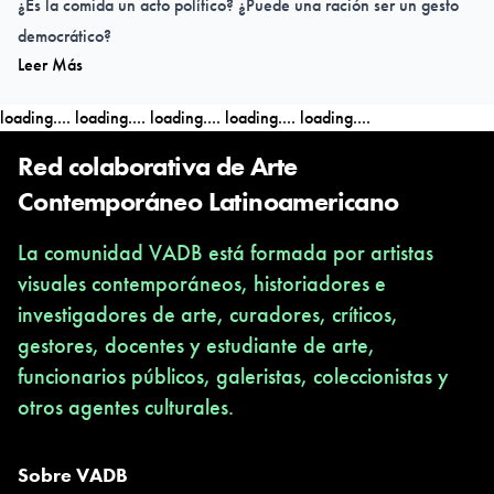
¿Es la comida un acto político? ¿Puede una ración ser un gesto
democrático?
Leer Más
Preparemos una comida junt@s
Jueves 24 de abril | 14 H Cupo limitado.
loading....
loading....
loading....
loading....
loading....
Inscríbete enviando un correo a:
programaspublicos@mmacjuansoriano.org
Red colaborativa de Arte
Contemporáneo Latinoamericano
La comunidad VADB está formada por artistas
visuales contemporáneos, historiadores e
investigadores de arte, curadores, críticos,
gestores, docentes y estudiante de arte,
funcionarios públicos, galeristas, coleccionistas y
otros agentes culturales.
Sobre VADB