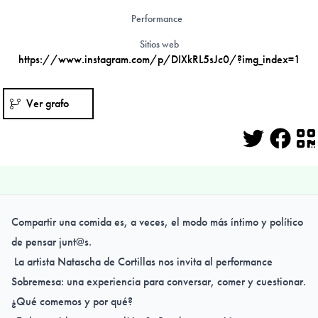
Performance
Sitios web
https://www.instagram.com/p/DIXkRL5sJc0/?img_index=1
Ver grafo
Twitter
Face
Q
Compartir una comida es, a veces, el modo más íntimo y político
de pensar junt@s.
La artista Natascha de Cortillas nos invita al performance
Sobremesa: una experiencia para conversar, comer y cuestionar.
¿Qué comemos y por qué?