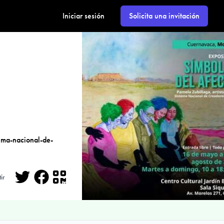
Iniciar sesión
Solicita una invitación
ma-nacional-de-
ir
Twitter
Facebook
QR