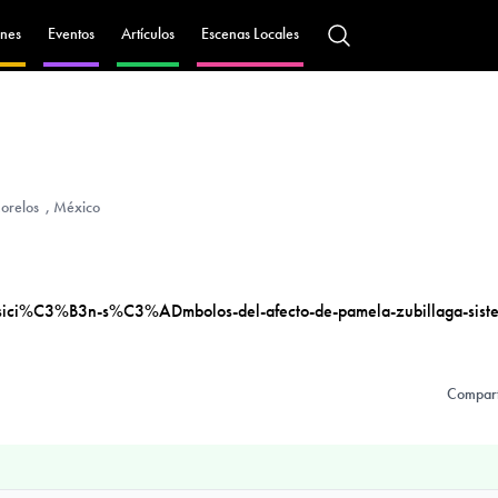
nes
Eventos
Artículos
Escenas Locales
orelos , México
ici%C3%B3n-s%C3%ADmbolos-del-afecto-de-pamela-zubillaga-siste
Compart