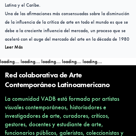
Latina y el Caribe.
Una de las afirmaciones más consensuadas sobre la disminución
de la influencia de la crítica de arte en todo el mundo es que se
debe a la creciente influencia del mercado, un proceso que se
aceleró con el auge del mercado del arte en la década de 1980
Leer Más
y continúa hasta la actualidad.
Por lo tanto, la Región de América Latina y el Caribe de AICA
loading....
loading....
loading....
loading....
loading....
ha programado tres webinars este año entre las secciones
nacionales. Estos webinars abordan el análisis y la definición del
Red colaborativa de Arte
papel de la ética en la práctica de la crítica de arte
Contemporáneo Latinoamericano
independiente y profesional, la identificación de los desafíos al
La comunidad VADB está formada por artistas
escribir sobre arte (forma y fondo) y los factores que conducen a
visuales contemporáneos, historiadores e
la trivialización de la crítica de arte.
investigadores de arte, curadores, críticos,
Una propuesta para el reposicionamiento de la crítica en el
gestores, docentes y estudiante de arte,
contexto contemporáneo.
funcionarios públicos, galeristas, coleccionistas y
El primer webinar de la serie se llevará a cabo el jueves 21 de