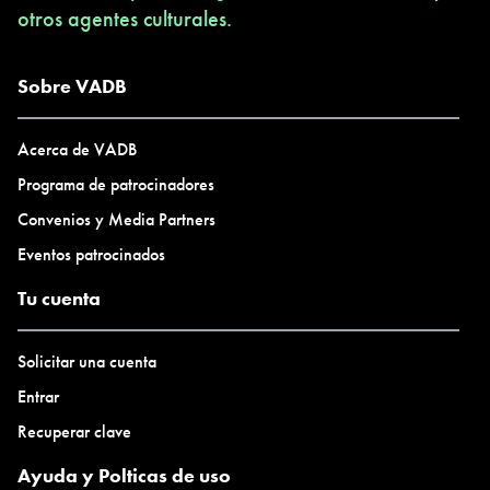
otros agentes culturales.
mayo a las 17:00 h (hora de São Paulo, Brasil) y a las 14:00 h
(hora de Costa Rica), con ponentes de México, Cuba y Chile
moderados por un crítico de arte de Costa Rica.
Sobre VADB
Inscríbase hoy mismo en:
aicainternational.webinar@gmail.com
Acerca de VADB
Programa de patrocinadores
Convenios y Media Partners
Eventos patrocinados
Tu cuenta
Solicitar una cuenta
Entrar
Recuperar clave
Ayuda y Polticas de uso