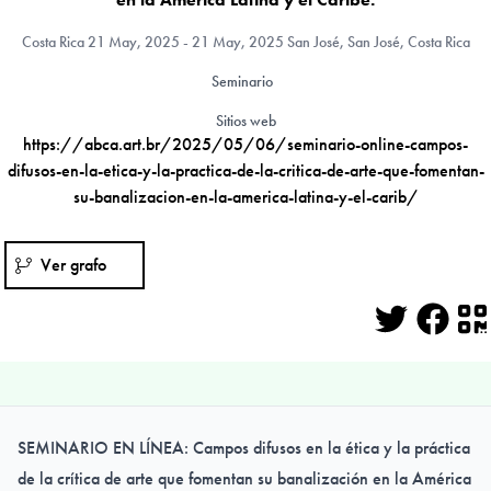
Costa Rica
21 May, 2025 - 21 May, 2025 San José, San José, Costa Rica
Seminario
Sitios web
https://abca.art.br/2025/05/06/seminario-online-campos-
difusos-en-la-etica-y-la-practica-de-la-critica-de-arte-que-fomentan-
su-banalizacion-en-la-america-latina-y-el-carib/
Ver grafo
Twitter
Face
Q
SEMINARIO EN LÍNEA: Campos difusos en la ética y la práctica
de la crítica de arte que fomentan su banalización en la América