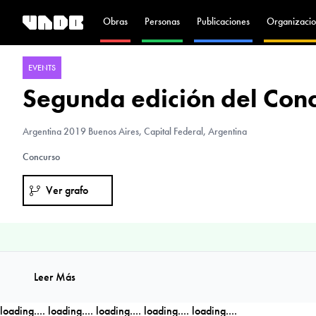
Obras
Personas
Publicaciones
Organizacio
EVENTS
Segunda edición del Conc
Argentina
2019 Buenos Aires, Capital Federal, Argentina
Concurso
Ver grafo
Leer Más
loading....
loading....
loading....
loading....
loading....