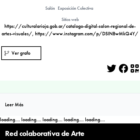
Salón
Exposición Colectiva
Sitios web
https://culturalarioja.gob.ar/catalogo-digital-salon-regional-de-
artes-visuales/
,
https://www.instagram.com/p/DSINBwMkQ4Y/
Ver grafo
Twitter
Face
Q
Leer Más
loading....
loading....
loading....
loading....
loading....
Red colaborativa de Arte