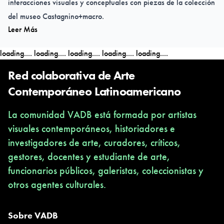
interacciones visuales y conceptuales con piezas de la colección
del museo Castagnino+macro.
Leer Más
El eje común que recorre la muestra es el paisaje, tema habitual
loading....
loading....
loading....
loading....
loading....
en los desarrollos de la historia del arte. Por la profusión de los
sistemas representativos con que ha sido abordado, el paisaje
Red colaborativa de Arte
continúa generando posibilidades creativas en la espacialidad
Contemporáneo Latinoamericano
de la cultura contemporánea.
La comunidad VADB está formada por artistas
visuales contemporáneos, historiadores e
investigadores de arte, curadores, críticos,
gestores, docentes y estudiante de arte,
funcionarios públicos, galeristas, coleccionistas y
otros agentes culturales.
Sobre VADB