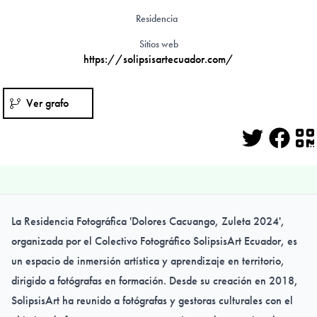
Residencia
Sitios web
https://solipsisartecuador.com/
Ver grafo
Twitter
Face
Q
La Residencia Fotográfica 'Dolores Cacuango, Zuleta 2024',
organizada por el Colectivo Fotográfico SolipsisArt Ecuador, es
un espacio de inmersión artística y aprendizaje en territorio,
dirigido a fotógrafas en formación. Desde su creación en 2018,
SolipsisArt ha reunido a fotógrafas y gestoras culturales con el