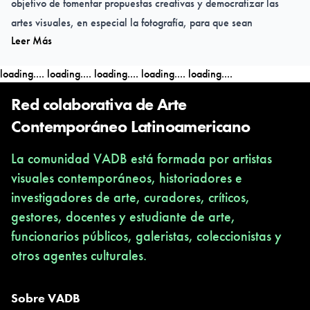
objetivo de fomentar propuestas creativas y democratizar las
artes visuales, en especial la fotografía, para que sean
Leer Más
accesibles a la ciudadanía. El colectivo busca transversalizar la
fotografía en áreas como la investigación social, el análisis de
loading....
loading....
loading....
loading....
loading....
problemáticas contemporáneas y las acciones terapéuticas,
creando espacios que promuevan una estética fotográfica como
Red colaborativa de Arte
medio de expresión, diálogo y construcción participativa,
Contemporáneo Latinoamericano
inclusiva y diversa.
La comunidad VADB está formada por artistas
La Residencia Fotográfica 'Dolores Cacuango' es un ejemplo de
visuales contemporáneos, historiadores e
estos esfuerzos, centrada en la creación de un proyecto
investigadores de arte, curadores, críticos,
fotográfico profundamente vinculado con el territorio de Zuleta,
gestores, docentes y estudiante de arte,
sus tradiciones y las experiencias vividas por las mujeres locales.
funcionarios públicos, galeristas, coleccionistas y
En la edición de 2024, se documentará la participación de las
otros agentes culturales.
mujeres de la comunidad en las tradiciones ancestrales, su
relación con la tierra y el papel que desempeñan en la
preservación de la memoria colectiva. A través de un proceso de
Sobre VADB