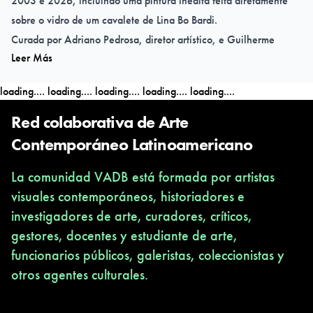
2003 e 2026, incluindo uma pintura inédita feita diretamente
sobre o vidro de um cavalete de Lina Bo Bardi.
Curada por Adriano Pedrosa, diretor artístico, e Guilherme
Leer Más
Giufrida, curador assistente, ambos do MASP, Florencia
Portocarrero, curadora convidada, e Sharon Lerner, diretora,
loading....
loading....
loading....
loading....
loading....
ambas do MALI — Museo de Arte de Lima , a exposição
acontece no 1º andar do edifício Lina e também no ‘Acervo em
Red colaborativa de Arte
transformação’.
Contemporáneo Latinoamericano
La comunidad VADB está formada por artistas
A exposição tem apoio cultural do Consulado Geral do Peru em
visuales contemporáneos, historiadores e
São Paulo é realizada por meio da Lei Federal de Incentivo à
investigadores de arte, curadores, críticos,
Cultura e apoio do Programa de Ação Cultural – ProAC, da
gestores, docentes y estudiante de arte,
Secretaria da Cultura, Economia e Indústria Criativas do
funcionarios públicos, galeristas, coleccionistas y
Governo do Estado de São Paulo.
otros agentes culturales.