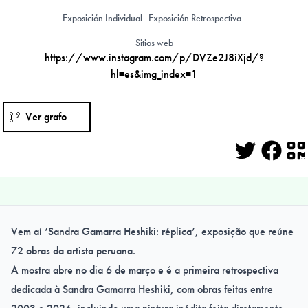
Exposición Individual
Exposición Retrospectiva
Sitios web
https://www.instagram.com/p/DVZe2J8iXjd/?
hl=es&img_index=1
Ver grafo
Twitter
Face
Q
Vem aí ‘Sandra Gamarra Heshiki: réplica’, exposição que reúne
72 obras da artista peruana.
A mostra abre no dia 6 de março e é a primeira retrospectiva
dedicada à Sandra Gamarra Heshiki, com obras feitas entre