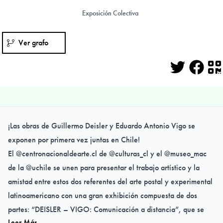
Exposición Colectiva
Ver grafo
Twitter
Face
Q
¡Las obras de Guillermo Deisler y Eduardo Antonio Vigo se
exponen por primera vez juntas en Chile!
El @centronacionaldearte.cl de @culturas_cl y el @museo_mac
de la @uchile se unen para presentar el trabajo artístico y la
amistad entre estos dos referentes del arte postal y experimental
latinoamericano con una gran exhibición compuesta de dos
partes: “DEISLER – VIGO: Comunicación a distancia”, que se
Leer Más