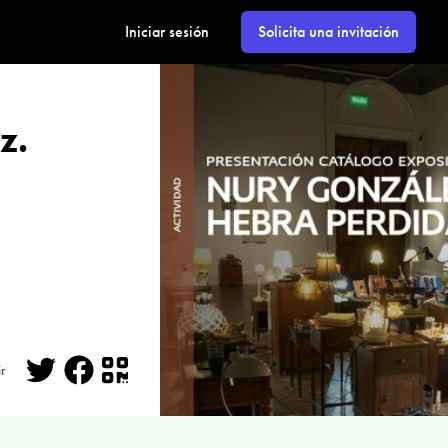
Iniciar sesión
Solicita una invitación
z.
r
Twitter
Facebook
QR