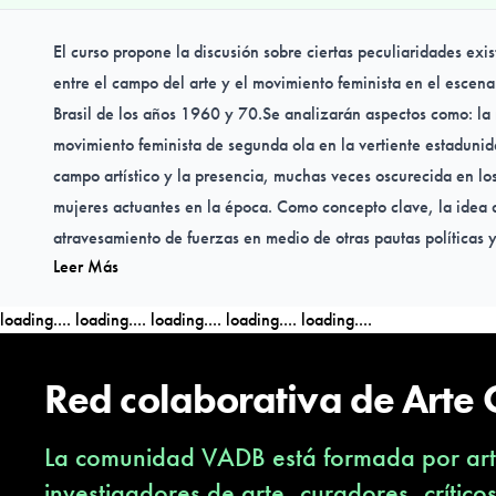
El curso propone la discusión sobre ciertas peculiaridades exis
entre el campo del arte y el movimiento feminista en el escenar
Brasil de los años 1960 y 70.Se analizarán aspectos como: la 
movimiento feminista de segunda ola en la vertiente estadunid
campo artístico y la presencia, muchas veces oscurecida en los 
mujeres actuantes en la época. Como concepto clave, la idea
atravesamiento de fuerzas en medio de otras pautas políticas y 
Leer Más
curso se organiza a partir de ejes temáticos clásicos del movim
cuestión de la "naturaleza" de la mujer, sus lugares sociales y
loading....
loading....
loading....
loading....
loading....
subrayando una producción aún poco conocida por restriccion
Red colaborativa de Arte
La comunidad VADB está formada por arti
investigadores de arte, curadores, crítico