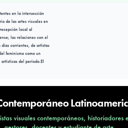
tentes en la intersección
io de las artes visuales en
recepción local al
ense; las relaciones con el
días corrientes, de artistas
 del feminismo como un
artísticas del período.El
iento feminista, como la
 posibilidades de deseo,
es de género.
 Contemporáneo Latinoameri
stas visuales contemporáneos, historiadores 
s, gestores, docentes y estudiante de arte,