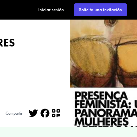
Iniciar sesión
Solicita una invitación
RES
Compartir
Twitter
Facebook
QR