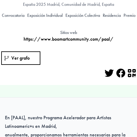
España
2025 Madrid, Comunidad de Madrid, España
Convocatoria
Exposición Individual
Exposición Colectiva
Residencia
Premio
Sitios web
https://www.boomartcommunity.com/paal/
Ver grafo
Twitter
Face
Q
En [PAAL], nuestro Programa Acelerador para Artistas
Latinoameric+s en Madrid,
anualmente
,
proporcionamos herramientas necesarias para la