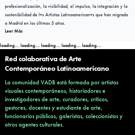
profesionalización, la visibilidad, el impulso, la integración y la
sostenibilidad de l+s Artistas Latinoamerican+s que han migrado
a Madrid en los últimos 5 años.
Leer Más
loading....
loading....
loading....
loading....
loading....
RECONOCIMIENTOS [PAAL]
Red colaborativa de Arte
La persona ganadora de la
Residencia Artística [PAAL] 2025
Contemporáneo Latinoamericano
realizará una residencia artística y presentará los resultados en
La comunidad VADB está formada por artistas
una exposición individual, además de participar en la exposición
visuales contemporáneos, historiadores e
colectiva del programa.
investigadores de arte, curadores, críticos,
gestores, docentes y estudiante de arte,
La
Mención Honorífica [PAAL] 2025
consistirá en una
funcionarios públicos, galeristas, coleccionistas y
exposición individual diseñada a partir de la obra del/de la
otros agentes culturales.
artista seleccionado/a, así como su participación en la
exposición colectiva.