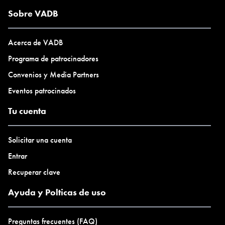
Sobre VADB
El
Accésit [PAAL] 2025
contempla la producción y presentación
de un proyecto editorial, junto con la participación en la
Acerca de VADB
exposición colectiva.
Programa de patrocinadores
Convenios y Media Partners
Tod+s l+s artistas seleccionad+s en la cohorte
[PAAL] 2025
Eventos patrocinados
formarán parte de la exposición colectiva del programa.
Tu cuenta
Solicitar una cuenta
Entrar
Recuperar clave
Ayuda y Polticas de uso
Preguntas frecuentes (FAQ)