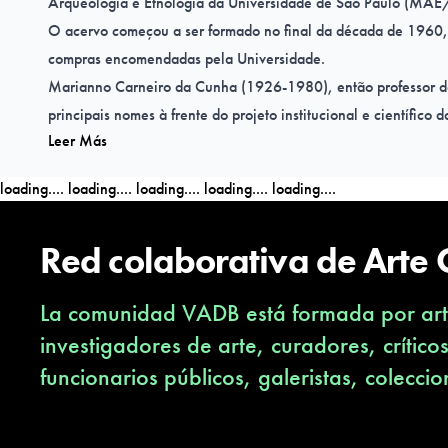
Arqueologia e Etnologia da Universidade de São Paulo (MAE
O acervo começou a ser formado no final da década de 1960,
compras encomendadas pela Universidade.
Marianno Carneiro da Cunha (1926-1980), então professor 
principais nomes à frente do projeto institucional e científico
Leer Más
A curadoria da mostra aponta que a África central e ocidental
por séculos de circuitos transatlânticos. Eles trouxeram até nos
loading....
loading....
loading....
loading....
loading....
violência, mas também trouxeram outros navios, que nos permi
alternativas e criar novos significados para as centenas de ob
Red colaborativa de Arte
exposição.
EXPOSIÇÃO “OUTROS NAVIOS: UMA COLEÇÃO AFRO-AT
La comunidad VADB está formada por arti
Galeria de Arte do Centro Cultural Fiesp
Av. Paulista, 1.313
investigadores de arte, curadores, crítico
24 de julho de 2024 a 16 de fevereiro de 2025
funcionarios públicos, galeristas, coleccio
Terça a domingo
10h às 20h