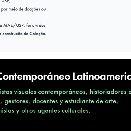
/USP).
 por meio de doações ou
do MAE/USP, foi um dos
 da construção da Coleção.
 estão conectadas ao Brasil
so litoral inúmeros navios de
tem mergulhar por histórias
jetos selecionados para a
 Contemporáneo Latinoameri
LÂNTICA”
stas visuales contemporáneos, historiadores 
s, gestores, docentes y estudiante de arte,
nistas y otros agentes culturales.