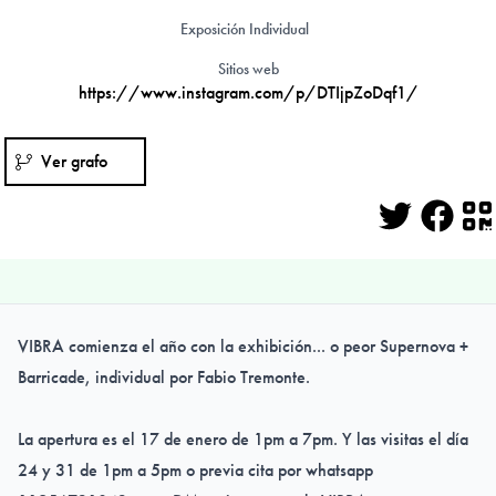
Exposición Individual
Sitios web
https://www.instagram.com/p/DTIjpZoDqf1/
Ver grafo
Twitter
Face
Q
VIBRA comienza el año con la exhibición... o peor Supernova +
Barricade, individual por Fabio Tremonte.
La apertura es el 17 de enero de 1pm a 7pm. Y las visitas el día
24 y 31 de 1pm a 5pm o previa cita por whatsapp