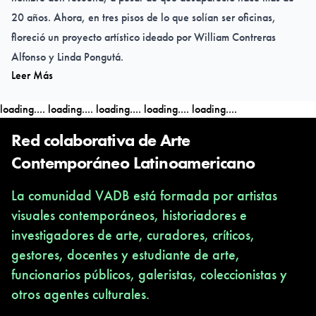
20 años. Ahora, en tres pisos de lo que solían ser oficinas,
floreció un proyecto artístico ideado por William Contreras
Alfonso y Linda Pongutá.
Leer Más
Los pisos 6, 8 y 9 del antiguo edificio de Telecom, la empresa
loading....
loading....
loading....
loading....
loading....
nacional de telecomunicaciones a la que, como muchas,
destruyó la corrupción, son el escenario de la exposición
Red colaborativa de Arte
colectiva 'NULL', que abrió el pasado 5 de octubre y estará
Contemporáneo Latinoamericano
abierta hasta el 2 de noviembre.
La comunidad VADB está formada por artistas
visuales contemporáneos, historiadores e
investigadores de arte, curadores, críticos,
gestores, docentes y estudiante de arte,
funcionarios públicos, galeristas, coleccionistas y
otros agentes culturales.