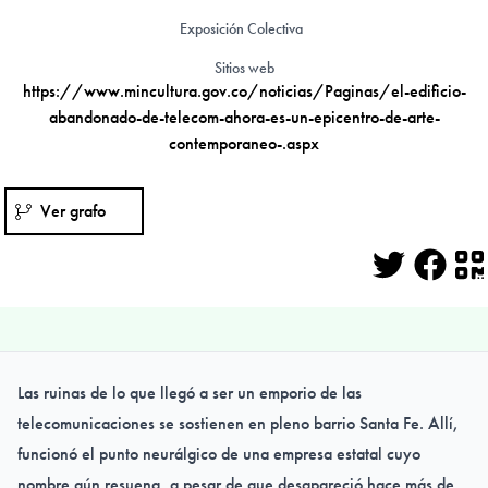
Exposición Colectiva
Sitios web
https://www.mincultura.gov.co/noticias/Paginas/el-edificio-
abandonado-de-telecom-ahora-es-un-epicentro-de-arte-
contemporaneo-.aspx
Ver grafo
Twitter
Face
Q
Las ruinas de lo que llegó a ser un emporio de las
telecomunicaciones se sostienen en pleno barrio Santa Fe. Allí,
funcionó el punto neurálgico de una empresa estatal cuyo
nombre aún resuena, a pesar de que desapareció hace más de