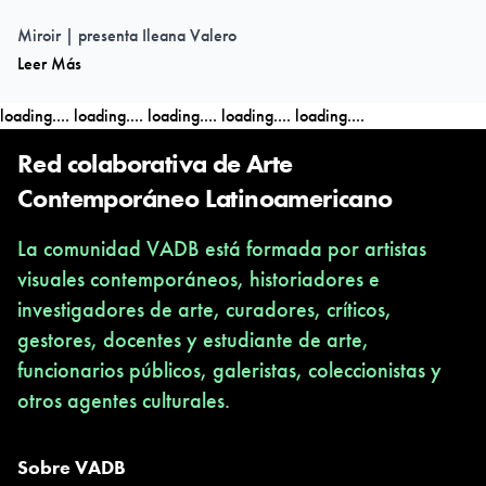
Miroir | presenta Ileana Valero
Leer Más
femgrafiagallery.com
loading....
loading....
loading....
loading....
loading....
Red colaborativa de Arte
Contemporáneo Latinoamericano
La comunidad VADB está formada por artistas
visuales contemporáneos, historiadores e
investigadores de arte, curadores, críticos,
gestores, docentes y estudiante de arte,
funcionarios públicos, galeristas, coleccionistas y
otros agentes culturales.
Sobre VADB