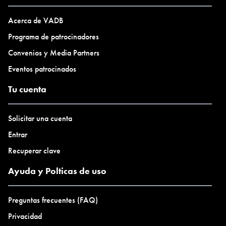
tanto individualmente como en su conjunto.
•
Acerca de VADB
Programa de patrocinadores
Curaduría
Convenios y Media Partners
Silvia Leonor Agüero
Eventos patrocinados
Artistas
Tu cuenta
Andrea Elías
Belén Romero Gunset
Solicitar una cuenta
Brígida Notario
Entrar
Carlota Beltrame
Recuperar clave
Evangelina Aybar
Ayuda y Polticas de uso
Evi Tártari
Geli González
Juliet Ruiz
Preguntas frecuentes (FAQ)
Leonor Vassena
Privacidad