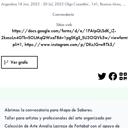
Argentina
18 Jun, 2025 - 30 Jul, 2025 Olga Cossettini , 141, Buenos Aires, Capital Federal, Argentina
Convocatoria
Sitios web
https://docs.google.com/forms/d/e/1FAIpQLSdK_iZ-
2kosxLn4GTkvSOLMqQWxaT86v1pgSKgS_SU3OQVk5w/viewform
pli=1
,
https://www.instagram.com/p/DKcJGrwRTk5/
Ver grafo
Twitter
Face
Q
Abrimos la convocatoria para Mapa de Saberes.
Taller para artistas y profesionales del arte organizado por
Colección de Arte Amalia Lacroze de Fortabat con el apoyo de