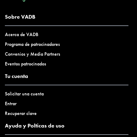
Horario: 16 a 19 hs
Lugar: Colección AMALITA (Olga Cossettini 141, CABA)
Sobre VADB
Fechas límite para aplicar: Lunes 9 de junio
Anuncio de participantes: Miércoles 11 de junio
Acerca de VADB
Requerimiento: Completar formulario de aplicación online
Programa de patrocinadores
https://lnkd.in/dReJeHii
Convenios y Media Partners
Cupo limitado
Eventos patrocinados
Coordinación: Lic. Paola Vega
Tu cuenta
Para consultas o más información sobre el Taller:
coordinaciontalleresok@gmail.com
Solicitar una cuenta
Entrar
Recuperar clave
Ayuda y Polticas de uso