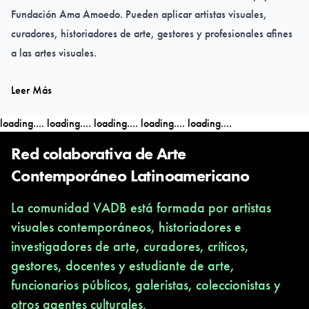
Fundación Ama Amoedo. Pueden aplicar artistas visuales,
curadores, historiadores de arte, gestores y profesionales afines
a las artes visuales.
Leer Más
Se abordarán herramientas prácticas para:
-Conservación preventiva de obra
loading....
loading....
loading....
loading....
loading....
-Armado de archivo
-Catalogación de obra
Red colaborativa de Arte
-Utilización de plataformas de registro online gratuitas
Contemporáneo Latinoamericano
-Aspectos legales sobre obras y archivos
La comunidad VADB está formada por artistas
-Casos de estudio con invitados especiales
visuales contemporáneos, historiadores e
investigadores de arte, curadores, críticos,
Clases: 6 clases
gestores, docentes y estudiante de arte,
Modalidad: Presencial y gratuito
funcionarios públicos, galeristas, coleccionistas y
Fechas: Miércoles 18, 25 de junio y 2, 16, 23 y 30 de julio
otros agentes culturales.