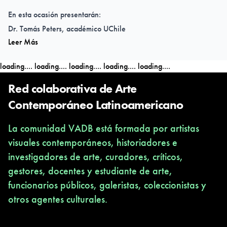
En esta ocasión presentarán:
Dr. Tomás Peters, académico UChile
Leer Más
Dr. Rafael Chavarría, Director Depto Historia USACH
loading....
loading....
loading....
loading....
loading....
Modera:
Dr. Manuel Sepúlveda, coordinador carrera de Gestión Cultural
Red colaborativa de Arte
USACH
Contemporáneo Latinoamericano
La comunidad VADB está formada por artistas
Auditorio Eduardo Morales Santos, USACH
visuales contemporáneos, historiadores e
14 de enero - 18:00 horas
investigadores de arte, curadores, críticos,
gestores, docentes y estudiante de arte,
funcionarios públicos, galeristas, coleccionistas y
otros agentes culturales.