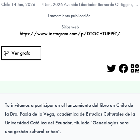
Chile
14 Jan, 2026 - 14 Jan, 2026 Avenida Libertador Bernardo O'Higgins, 3363, Santiago, Region Metropolitana (RM), Chile
Lanzamiento publicación
Sitios web
https://www.instagram.com/p/DTOCHTUE9fZ/
Ver grafo
Twitter
Face
Q
Te invitamos a participar en el lanzamiento del libro en Chile de
la Dra. Paola de la Vega, académica de Estudios Culturales de la
Universidad Católica del Ecuador, titulado "Genealogías para
una gestión cultural crítica".