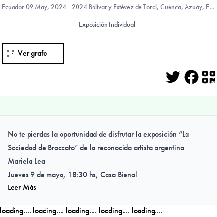
Ecuador
09 May, 2024 - 2024 Bolívar y Estévez de Toral, Cuenca, Azuay, Ecuador
Exposición Individual
Ver grafo
Twitter
Face
Q
No te pierdas la oportunidad de disfrutar la exposición “La
Sociedad de Broccato” de la reconocida artista argentina
Mariela Leal
Jueves 9 de mayo, 18:30 hs, Casa Bienal
Leer Más
loading....
loading....
loading....
loading....
loading....