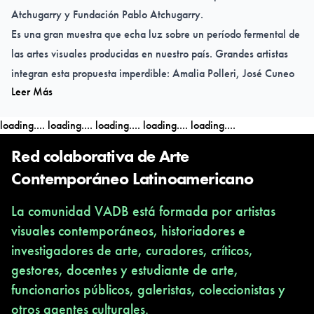
Atchugarry y Fundación Pablo Atchugarry.
Es una gran muestra que echa luz sobre un período fermental de
las artes visuales producidas en nuestro país. Grandes artistas
integran esta propuesta imperdible: Amalia Polleri, José Cuneo
Leer Más
Perinetti, Julio Verdié, María Freire, José Pedro Costigliolo,
Germán Cabrera, Oscar García Reino, Vicente Martín, Juan
loading....
loading....
loading....
loading....
loading....
Ventayol, Rómulo Aguerre, Raúl Pavlotzky, Andrés Montani,
Teresa Vila, Alfredo Testoni, Antonio Llorens, Washington
Red colaborativa de Arte
Barcala, Eduardo Gandós, Agustín Alamán, Nelsa Solana
Contemporáneo Latinoamericano
Gorga, Manuel Espínola Gómez, Hilda López, Margarita
La comunidad VADB está formada por artistas
Mortarotti, Américo Spósito, Jorge Páez Vilaró, Jorge Damiani,
visuales contemporáneos, historiadores e
Lino Dinetto, Berta Burghi, Jorge Damiani, Nelson Ramos y
investigadores de arte, curadores, críticos,
Antonio Slepak.
gestores, docentes y estudiante de arte,
funcionarios públicos, galeristas, coleccionistas y
otros agentes culturales.