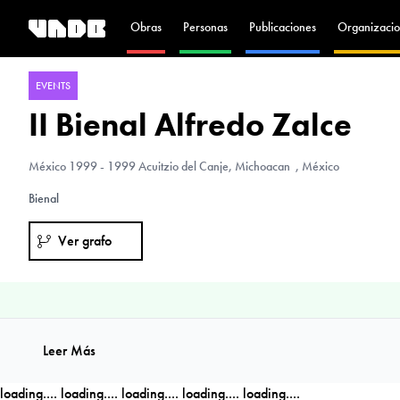
Obras
Personas
Publicaciones
Organizacio
EVENTS
II Bienal Alfredo Zalce
México
1999 - 1999 Acuitzio del Canje, Michoacan , México
Bienal
Ver grafo
Leer Más
loading....
loading....
loading....
loading....
loading....