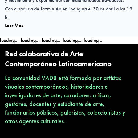
y movimiento y experimentar con materialidades novedosas.
Con curaduría de Jazmín Adler, inaugura el 30 de abril a las 19
h.
Leer Más
Horarios: miércoles a viernes de 13 a 19 h y sábados, domingos
y feriados de 10 a 19 h.
loading....
loading....
loading....
loading....
loading....
Visitas guiadas: miércoles a domingos y feriados a las 17 h
Red colaborativa de Arte
Contemporáneo Latinoamericano
La comunidad VADB está formada por artistas
visuales contemporáneos, historiadores e
investigadores de arte, curadores, críticos,
gestores, docentes y estudiante de arte,
funcionarios públicos, galeristas, coleccionistas y
otros agentes culturales.