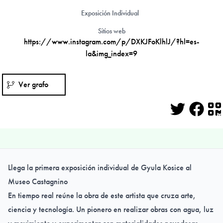
Exposición Individual
Sitios web
https://www.instagram.com/p/DXKJFoKlhlJ/?hl=es-
la&img_index=9
Ver grafo
Twitter
Face
Q
Llega la primera exposición individual de Gyula Kosice al
Museo Castagnino
En tiempo real reúne la obra de este artista que cruza arte,
ciencia y tecnología. Un pionero en realizar obras con agua, luz