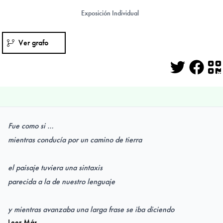
Exposición Individual
Ver grafo
Twitter
Face
Q
Fue como si …
mientras conducía por un camino de tierra
el paisaje tuviera una sintaxis
parecida a la de nuestro lenguaje
y mientras avanzaba una larga frase se iba diciendo
Leer Más