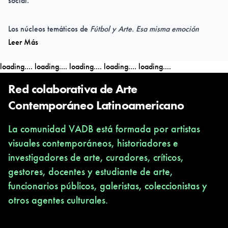
social.
Los núcleos temáticos de
Fútbol y Arte. Esa misma emoción
Leer Más
abordan cuestiones de género, comunidad, identidad y
globalidad, explorando tanto la fuerza lúdica del juego como sus
loading....
loading....
loading....
loading....
loading....
dimensiones críticas y políticas.
Red colaborativa de Arte
Con la curaduría de Guillermo Santamarina, la muestra examina
Contemporáneo Latinoamericano
cómo el futbol más allá de la cancha y el estadio actúa como un
La comunidad VADB está formada por artistas
lenguaje común y universal.
visuales contemporáneos, historiadores e
investigadores de arte, curadores, críticos,
gestores, docentes y estudiante de arte,
funcionarios públicos, galeristas, coleccionistas y
otros agentes culturales.