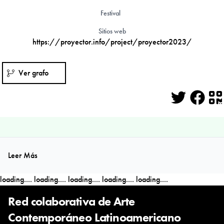
Festival
Sitios web
https://proyector.info/project/proyector2023/
Ver grafo
Twitter
Face
Q
Leer Más
loading....
loading....
loading....
loading....
loading....
Red colaborativa de Arte
Contemporáneo Latinoamericano