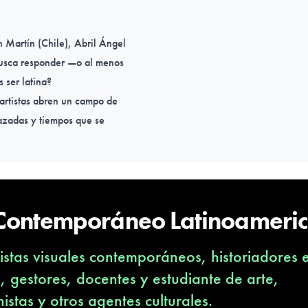
n Martín
(Chile),
Abril Ángel
busca responder —o al menos
 ser latina?
 artistas abren un campo de
azadas y tiempos que se
vimiento que invita a
pa a toda definición.
 Contemporáneo Latinoameri
stas visuales contemporáneos, historiadores 
s, gestores, docentes y estudiante de arte,
nistas y otros agentes culturales.