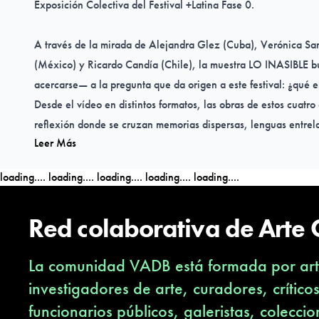
Exposición Colectiva del Festival +Latina Fase 0.
A través de la mirada de
Alejandra Glez (
Cuba),
Verónica Sa
(México) y
Ricardo Candía
(Chile), la muestra LO INASIBLE 
acercarse— a la pregunta que da origen a este festival: ¿qué es
Desde el vídeo en distintos formatos, las obras de estos cuatro
reflexión donde se cruzan memorias dispersas, lenguas entrel
Leer Más
superponen como capas de edades doradas. Un territorio en mo
pensar la identidad desde lo múltiple, lo híbrido y lo que esca
loading....
loading....
loading....
loading....
loading....
Red colaborativa de Arte
La comunidad VADB está formada por arti
investigadores de arte, curadores, crítico
funcionarios públicos, galeristas, coleccio