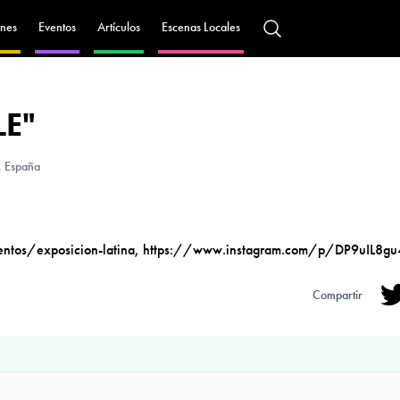
nes
Eventos
Artículos
Escenas Locales
LE"
 España
ntos/exposicion-latina
,
https://www.instagram.com/p/DP9uIL8gu
Compartir
Tw