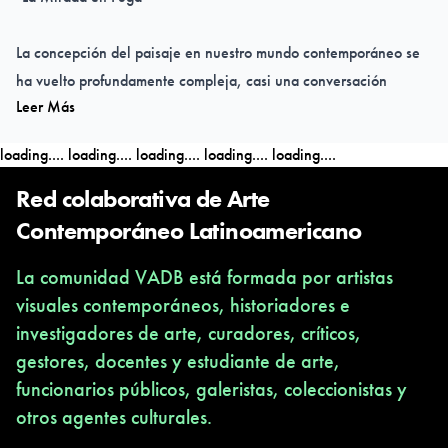
La concepción del paisaje en nuestro mundo contemporáneo se
ha vuelto profundamente compleja, casi una conversación
Leer Más
inagotable entre lo geográfico, lo humano, lo social y lo estético.
Los artistas —
Alfredo J. Martiz; Dia Munoz, nicolas bonilla
loading....
loading....
loading....
loading....
loading....
maldonado, Cristóbal Ascensio, Solange Contreras, Freisy
González Portales, Felipe Lavín, Fernanda Del Barrio Orendain
Red colaborativa de Arte
Enrique Pezo Gomez y el Colective ZOOA
—, permeados por la
Contemporáneo Latinoamericano
diversidad de culturas e identidades mestizas que atraviesan
La comunidad VADB está formada por artistas
nuestro tiempo —especialmente en territorios como
visuales contemporáneos, historiadores e
Latinoamérica e Iberoamérica, donde la noción de territorio ha
investigadores de arte, curadores, críticos,
sido históricamente disputada, desplazada y reconfigurada—
gestores, docentes y estudiante de arte,
elaboran desde ahí sus propios patrones visuales y
funcionarios públicos, galeristas, coleccionistas y
singularidades representacionales, transformando el espacio que
otros agentes culturales.
habitamos.