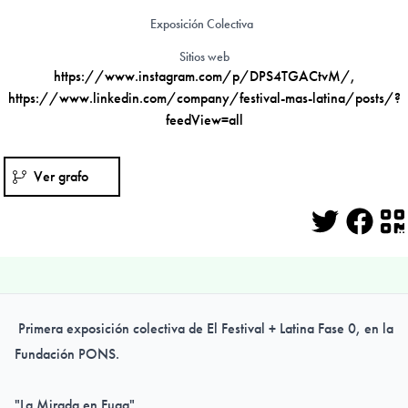
Exposición Colectiva
Sitios web
https://www.instagram.com/p/DPS4TGACtvM/
,
https://www.linkedin.com/company/festival-mas-latina/posts/?
feedView=all
Ver grafo
Twitter
Face
Q
Primera exposición colectiva de El Festival + Latina Fase 0, en la
Fundación PONS.
"La Mirada en Fuga"