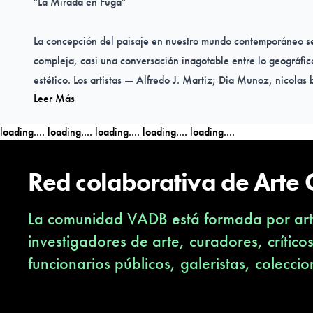
"La Mirada en Fuga"
La concepción del paisaje en nuestro mundo contemporáneo s
compleja, casi una conversación inagotable entre lo geográfico
estético. Los artistas — A
lfredo J. Martiz; Dia Munoz, nicolas 
Leer Más
Ascensio, Solange Contreras, Freisy González Portales, Felipe
Orendain Enrique Pezo Gomez y el Colective ZOOA
—, perme
loading....
loading....
loading....
loading....
loading....
culturas e identidades mestizas que atraviesan nuestro tiemp
territorios como Latinoamérica e Iberoamérica, donde la noción 
Red colaborativa de Arte
históricamente disputada, desplazada y reconfigurada— elabo
patrones visuales y singularidades representacionales, transf
La comunidad VADB está formada por arti
habitamos.
investigadores de arte, curadores, crítico
Lo humano, lo natural y lo territorial se entrelazan en este pro
funcionarios públicos, galeristas, coleccio
que nos invita a relacionarnos con distintas espacialidades; po
comienzan en un lugar —que no ha de ser necesariamente fís