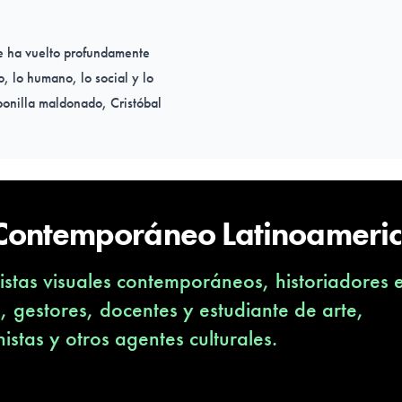
e ha vuelto profundamente
, lo humano, lo social y lo
bonilla maldonado, Cristóbal
 Lavín, Fernanda Del Barrio
ados por la diversidad de
o —especialmente en
de territorio ha sido
 Contemporáneo Latinoameri
ran desde ahí sus propios
ormando el espacio que
stas visuales contemporáneos, historiadores 
s, gestores, docentes y estudiante de arte,
yecto, tejiendo un discurso
nistas y otros agentes culturales.
rque todas las historias
ico— y reclaman un