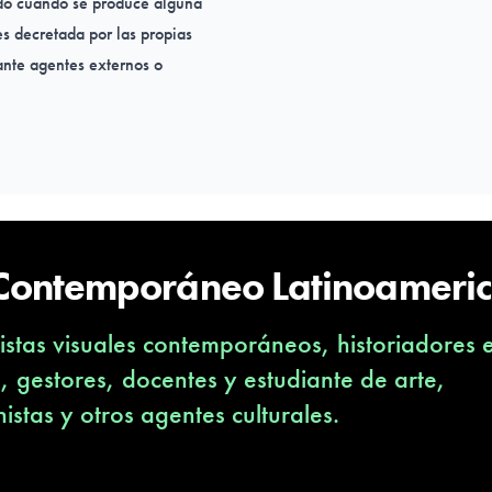
zado cuando se produce alguna
es decretada por las propias
ante agentes externos o
ca desde la base, hecha de
ión. El pensamiento de
tes de una escultura, de
bilidades de supervivencia y
 Contemporáneo Latinoameri
stas visuales contemporáneos, historiadores 
s, gestores, docentes y estudiante de arte,
nistas y otros agentes culturales.