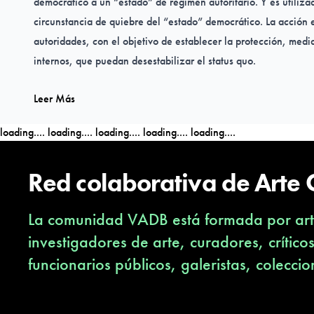
democrático a un “estado” de régimen autoritario. Y es utili
circunstancia de quiebre del “estado” democrático. La acción 
autoridades, con el objetivo de establecer la protección, medi
internos, que puedan desestabilizar el status quo.
Leer Más
Los instrumentos de Komatsu para comunicar una visión políti
tensión y resistencia, son el dibujo, la escultura y la instalac
loading....
loading....
loading....
loading....
loading....
Komatsu, de hecho, persiste en la relación misma entre las par
naturaleza artística, pero social, primero que nada, y sus posi
Red colaborativa de Arte
su inevitable transformación en el tiempo
La comunidad VADB está formada por arti
investigadores de arte, curadores, crítico
funcionarios públicos, galeristas, coleccio