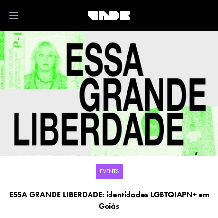
Open main menu
EVENTS
ESSA GRANDE LIBERDADE: identidades LGBTQIAPN+ em
Goiás