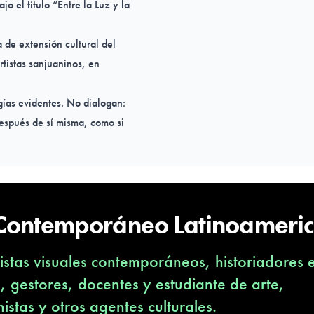
o el título “Entre la Luz y la
 de extensión cultural del
rtistas sanjuaninos, en
gías evidentes. No dialogan:
espués de sí misma, como si
 Hay una luz en San Juan que
permanece incluso cuando el
e se revela, sino una forma de
o.
 Contemporáneo Latinoameri
a Juárez, Daniel Gil, Paula
stas visuales contemporáneos, historiadores 
s Klement, Leandro López,
s, gestores, docentes y estudiante de arte,
e Buenos Aires), Patricia
nistas y otros agentes culturales.