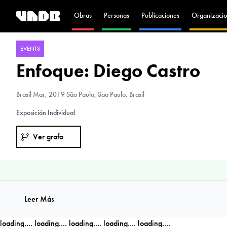
Obras
Personas
Publicaciones
Organizacio
EVENTS
Enfoque: Diego Castro
Brasil
Mar, 2019 São Paulo, Sao Paulo, Brasil
Exposición Individual
Ver grafo
Leer Más
loading....
loading....
loading....
loading....
loading....