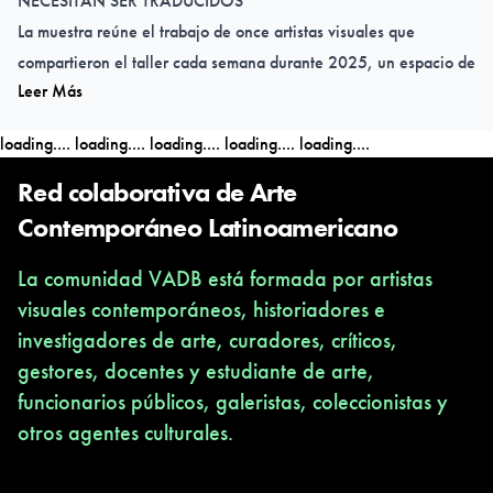
NECESITAN SER TRADUCIDOS
La muestra reúne el trabajo de once artistas visuales que
compartieron el taller cada semana durante 2025, un espacio de
Leer Más
posibilidades. No es casual que muchas de ellas elijan reunirse
para incorporar a sus trabajos el arte de la conversación, dejarse
loading....
loading....
loading....
loading....
loading....
afectar por el intercambio con otrxs, en un momento en el que el
tejido social se desintegra. Ellas se detienen a observar, cómo
Red colaborativa de Arte
una araña teje su tela, cómo se deteriora una planta y crecen los
Contemporáneo Latinoamericano
hongos, de qué forma traducir el dibujo de una letra, como
La comunidad VADB está formada por artistas
interviene el propio cuerpo en la imagen, cómo se desliza el
visuales contemporáneos, historiadores e
espesor de la pintura. Recuperan oficios, desarman la ropa y
investigadores de arte, curadores, críticos,
destejen abrigos para urdir nuevas tramas con esos hilos. Se
gestores, docentes y estudiante de arte,
desplazan de la literalidad, sueltan las formas y desvían las
funcionarios públicos, galeristas, coleccionistas y
lenguas. Observan los pliegues de la piel con un microscopio. En
otros agentes culturales.
el taller trazamos puentes y construimos mediaciones.
Persistimos a pesar de todo, seguimos interpelando el presente