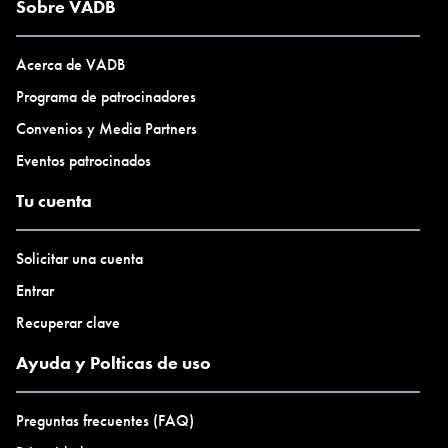
desde la historia y la curiosidad de cada una.
Sobre VADB
Julia Masvernat
Acerca de VADB
Programa de patrocinadores
Convenios y Media Partners
Eventos patrocinados
Tu cuenta
Solicitar una cuenta
Entrar
Recuperar clave
Ayuda y Polticas de uso
Preguntas frecuentes (FAQ)