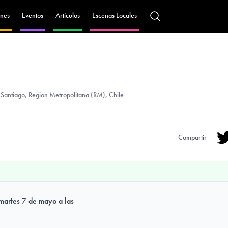
nes
Eventos
Artículos
Escenas Locales
antiago, Region Metropolitana (RM), Chile
Compartir
Tw
martes 7 de mayo a las